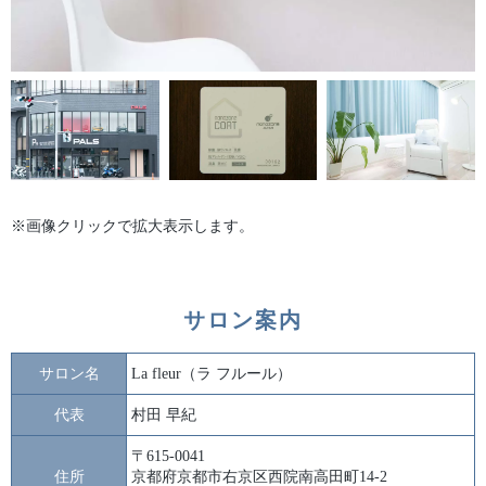
※画像クリックで拡大表示します。
サロン案内
サロン名
La fleur（ラ フルール）
代表
村田 早紀
〒615-0041
住所
京都府京都市右京区西院南高田町14-2