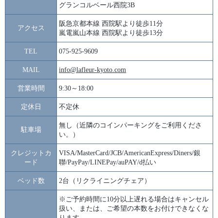
グランコルベール西院3B
阪急京都本線 西院駅より徒歩11分
アクセス
嵐電嵐山本線 西院駅より徒歩13分
TEL
075-925-9609
MAIL
info@lafleur-kyoto.com
営業時間
9:30～18:00
定休日
不定休
無し（近隣のコインパーキングをご利用くださ
駐車場
い。）
クレジットカ
VISA/MasterCard/JCB/AmericanExpress/Diners/銀
ード
聯/PayPay/LINEPay/auPAY/d払い
ベッド数
2台（リクライニングチェア）
※ご予約時間に10分以上遅れる場合はキャンセル
扱い、または、ご希望の本数をお付けできなくな
ります。